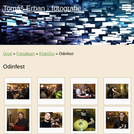
Tomáš Erban - fotografie
Úvod
»
Fotoalbum
»
Klubíčko
»
Odinfest
Odinfest